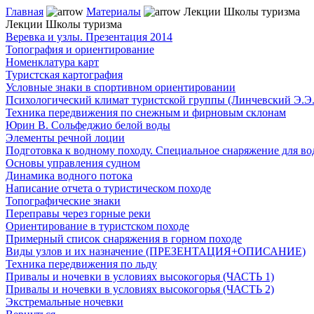
Главная
Материалы
Лекции Школы туризма
Лекции Школы туризма
Веревка и узлы. Презентация 2014
Топография и ориентирование
Номенклатура карт
Туристская картография
Условные знаки в спортивном ориентировании
Психологический климат туристской группы (Линчевский Э.Э.
Техника передвижения по снежным и фирновым склонам
Юрин В. Сольфеджио белой воды
Элементы речной лоции
Подготовка к водному походу. Специальное снаряжение для во
Основы управления судном
Динамика водного потока
Написание отчета о туристическом походе
Топографические знаки
Переправы через горные реки
Ориентирование в туристском походе
Примерный список снаряжения в горном походе
Виды узлов и их назначение (ПРЕЗЕНТАЦИЯ+ОПИСАНИЕ)
Техника передвижения по льду
Привалы и ночевки в условиях высокогорья (ЧАСТЬ 1)
Привалы и ночевки в условиях высокогорья (ЧАСТЬ 2)
Экстремальные ночевки