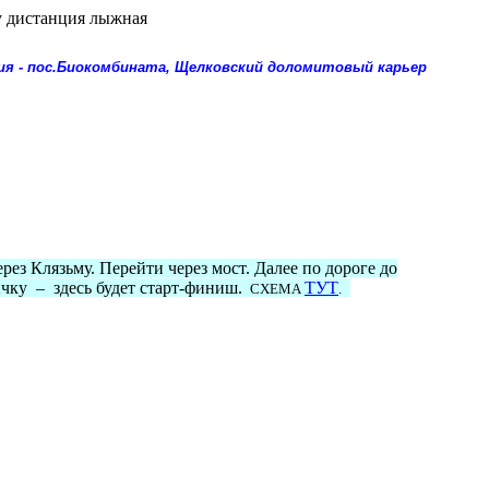
му дистанция лыжная
ния - пос.Биокомбината, Щелковский доломитовый карьер
ез Клязьму. Перейти через мост. Далее по дороге до
ычку – здесь будет старт-финиш.
ТУТ
СХЕМА
.