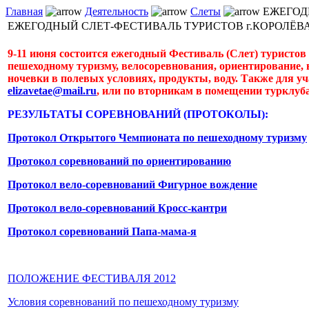
Главная
Деятельность
Слеты
ЕЖЕГОДН
ЕЖЕГОДНЫЙ СЛЕТ-ФЕСТИВАЛЬ ТУРИСТОВ г.КОРОЛЁВА 
9-11 июня состоится ежегодный Фестиваль (Слет) туристов 
пешеходному туризму, велосоревнования, ориентирование, 
ночевки в полевых условиях, продукты, воду. Также для уч
elizavetae@mail.ru
, или по вторникам в помещении турклуба с
РЕЗУЛЬТАТЫ СОРЕВНОВАНИЙ (ПРОТОКОЛЫ):
Протокол Открытого Чемпионата по пешеходному туризму
Протокол соревнований по ориентированию
Протокол вело-соревнований Фигурное вождение
Протокол вело-соревнований Кросс-кантри
Протокол соревнований Папа-мама-я
ПОЛОЖЕНИЕ ФЕСТИВАЛЯ 2012
Условия соревнований по пешеходному туризму